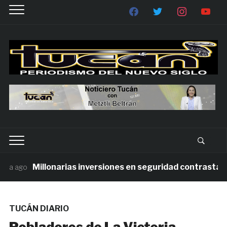
Millonarias inversiones en seguridad contrastan con
 ago
TUCÁN DIARIO
Pobladores de La Victoria