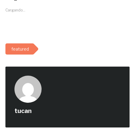
Cargando...
featured
tucan