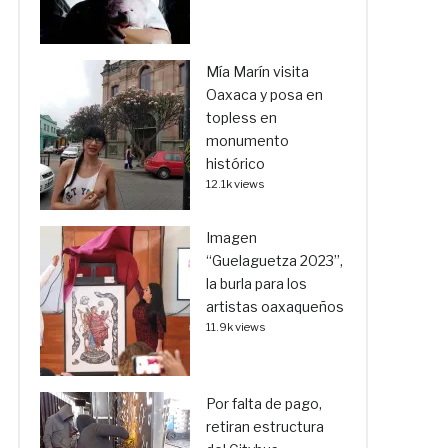
Mía Marín visita
Oaxaca y posa en
topless en
monumento
histórico
12.1k views
Imagen
“Guelaguetza 2023”,
la burla para los
artistas oaxaqueños
11.9k views
Por falta de pago,
retiran estructura