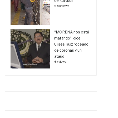
del Citybus
6.6k views
“MORENA nos está
matando”, dice
Ulises Ruiz rodeado
de coronas y un
ataúd
6k views