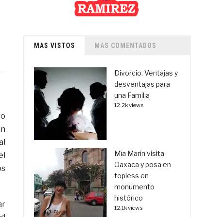
MAS VISTOS
MAS COMENTADOS
Divorcio. Ventajas y
desventajas para
una Familia
12.2k views
ro
un
al
Mía Marín visita
el
Oaxaca y posa en
os
topless en
monumento
histórico
ar
12.1k views