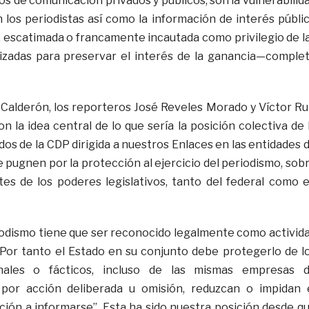
os de comunicación privados y públicos, son la vulnerabilid
 los periodistas así como la información de interés públi
, escatimada o francamente incautada como privilegio de l
lizadas para preservar el interés de la ganancia—comple
h Calderón, los reporteros José Reveles Morado y Víctor Ru
 la idea central de lo que sería la posición colectiva de 
os de la CDP dirigida a nuestros Enlaces en las entidades 
e pugnen por la protección al ejercicio del periodismo, sob
es de los poderes legislativos, tanto del federal como 
eriodismo tiene que ser reconocido legalmente como activid
. Por tanto el Estado en su conjunto debe protegerlo de l
onales o fácticos, incluso de las mismas empresas 
por acción deliberada u omisión, reduzcan o impidan 
ción a informarse”. Esta ha sido nuestra posición desde q