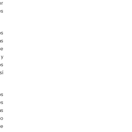
or
és
os
as
de
 y
os
sí
os
es
as
jo
de