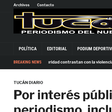
Archivos
Contacto
POLÍTICA
EDITORIAL
PODIUM DEPORTI
inversiones en seguridad contrastan con la violencia que
BREAKING NEWS
TUCÁN DIARIO
Por interés públ
periodismo, incl