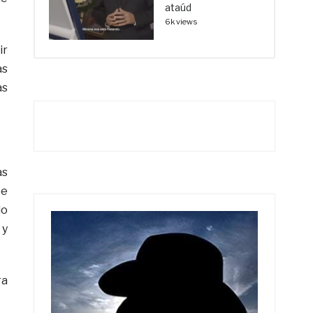
ataúd
6k views
ir
as
as
as
te
do
 y
ra