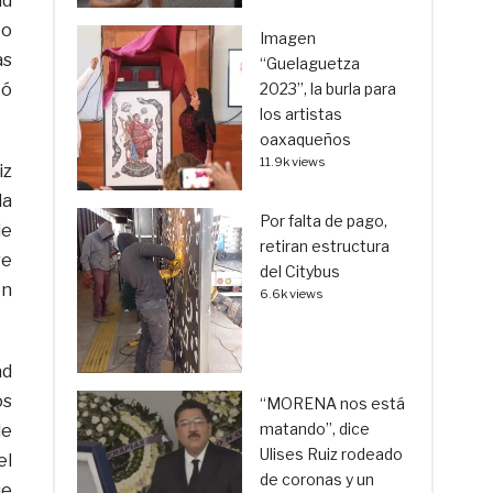
ad
co
Imagen
as
“Guelaguetza
tó
2023”, la burla para
los artistas
oaxaqueños
11.9k views
iz
la
Por falta de pago,
de
retiran estructura
re
del Citybus
en
6.6k views
ad
os
“MORENA nos está
matando”, dice
de
Ulises Ruiz rodeado
el
de coronas y un
ue