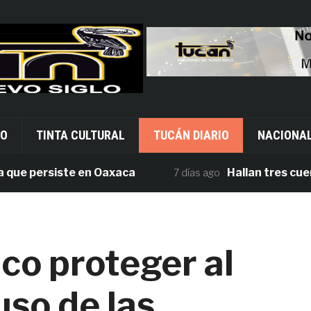
VO
TINTA CULTURAL
TUCÁN DIARIO
NACIONA
 persiste en Oaxaca
Hallan tres cuerpos s
7 días ago
ico proteger al
uso de las