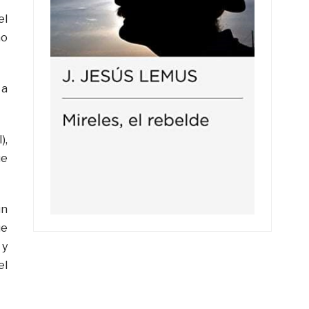
el
ho
 a
),
ue
un
ue
 y
el