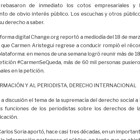
rebasaron de inmediato los cotos empresariales y 
nto de obvio interés público. Los escuchas y otros públic
su derecho a saber.
aforma digital Change.org reportó a mediodía del 18 de mar
a que Carmen Aristegui regrese a conducir rompió el réco
 plataforma: en menos de una semana logró reunir más de 1
 petición #CarmenSeQueda, más de 60 mil personas pusier
les en la petición.
RMACIÓN Y AL PERIODISTA, DERECHO INTERNACIONAL
a discusión el tema de la supremacía del derecho social a 
as funciones de los periodistas sobre los derechos de l
cación.
arlos Soria aportó, hace casi tres décadas, en un importan