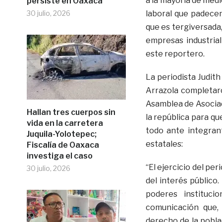
a la mayoría de medi
persiste en Oaxaca
30 julio, 2026
laboral que padecen
que es tergiversada
empresas industria
este reportero.
La periodista Judit
Arrazola completaron
Asamblea de Asociad
Hallan tres cuerpos sin
la república para qu
vida en la carretera
todo ante integrant
Juquila-Yolotepec;
estatales:
Fiscalía de Oaxaca
investiga el caso
“El ejercicio del p
30 julio, 2026
del interés público
poderes instituci
comunicación que, 
derecho de la pobla