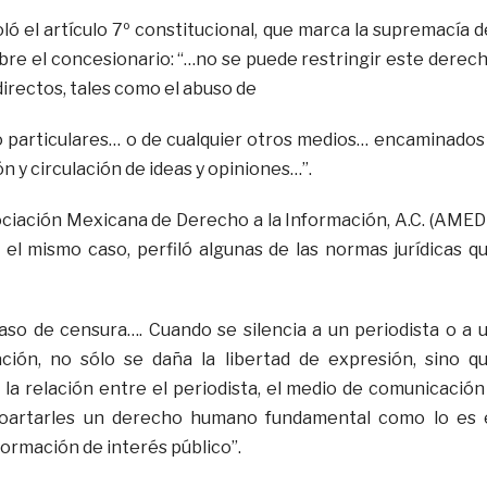
ó el artículo 7º constitucional, que marca la supremacía d
e el concesionario: “…no se puede restringir este derec
directos, tales como el abuso de
 o particulares… o de cualquier otros medios… encaminados
ón y circulación de ideas y opiniones…”.
ciación Mexicana de Derecho a la Información, A.C. (AMEDI
 el mismo caso, perfiló algunas de las normas jurídicas q
so de censura…. Cuando se silencia a un periodista o a 
ión, no sólo se daña la libertad de expresión, sino q
 la relación entre el periodista, el medio de comunicación
 coartarles un derecho humano fundamental como lo es 
formación de interés público”.