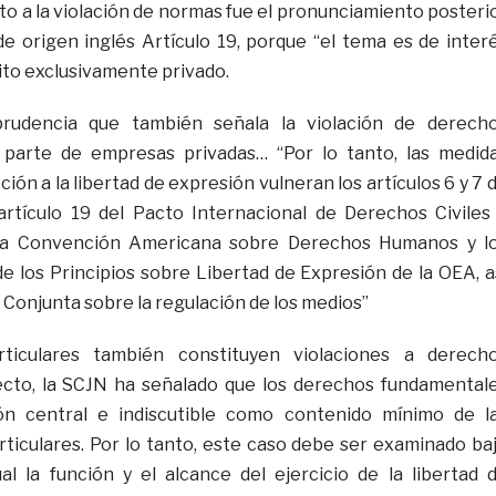
to a la violación de normas fue el pronunciamiento posteri
de origen inglés Artículo 19, porque “el tema es de inter
ito exclusivamente privado.
sprudencia que también señala la violación de derech
parte de empresas privadas… “Por lo tanto, las medid
ción a la libertad de expresión vulneran los artículos 6 y 7 
 artículo 19 del Pacto Internacional de Derechos Civiles
e la Convención Americana sobre Derechos Humanos y l
 de los Principios sobre Libertad de Expresión de la OEA, a
 Conjunta sobre la regulación de los medios”
ticulares también constituyen violaciones a derech
cto, la SCJN ha señalado que los derechos fundamental
ón central e indiscutible como contenido mínimo de l
rticulares. Por lo tanto, este caso debe ser examinado ba
al la función y el alcance del ejercicio de la libertad 