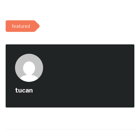
featured
tucan