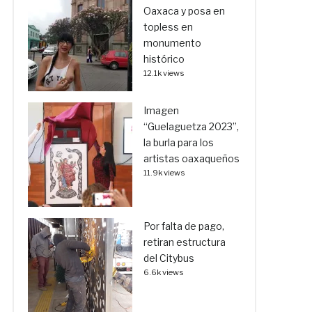
Oaxaca y posa en
topless en
monumento
histórico
12.1k views
Imagen
“Guelaguetza 2023”,
la burla para los
artistas oaxaqueños
11.9k views
Por falta de pago,
retiran estructura
del Citybus
6.6k views