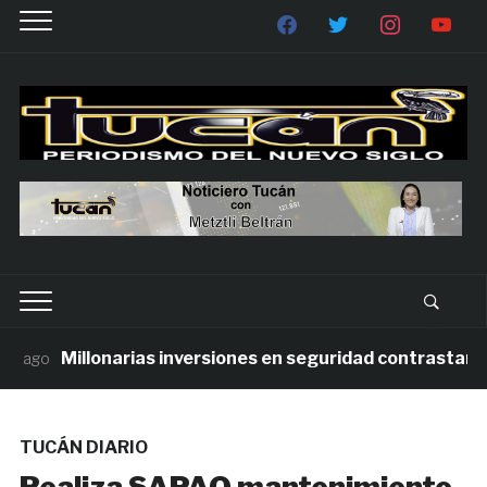
Millonarias inversiones en seguridad contrastan con 
ago
TUCÁN DIARIO
Realiza SAPAO mantenimiento