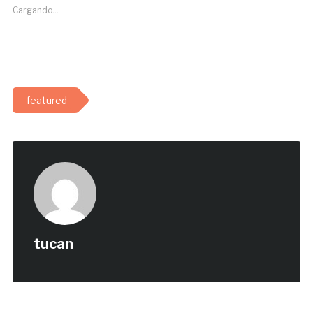
Cargando...
featured
tucan