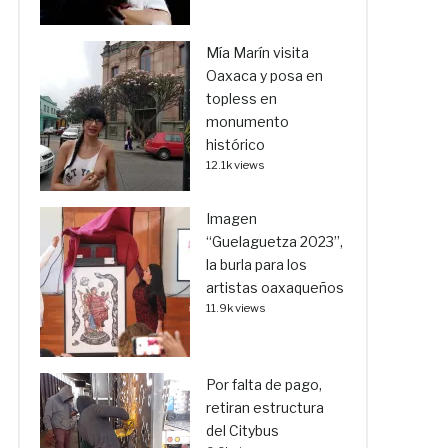
Mía Marín visita
Oaxaca y posa en
topless en
monumento
histórico
12.1k views
Imagen
“Guelaguetza 2023”,
la burla para los
artistas oaxaqueños
11.9k views
Por falta de pago,
retiran estructura
del Citybus