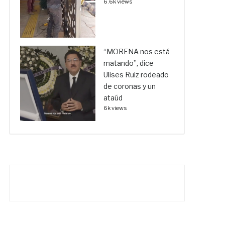
6.6k views
“MORENA nos está
matando”, dice
Ulises Ruiz rodeado
de coronas y un
ataúd
6k views