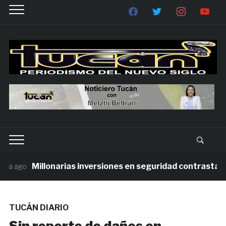
Millonarias inversiones en seguridad contrastan con
 ago
TUCÁN DIARIO
Sin reporte de daños en