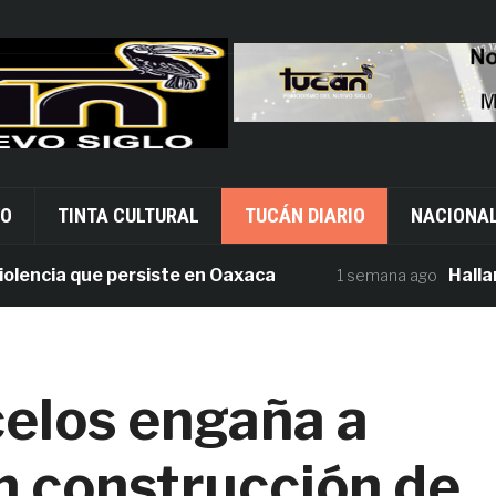
VO
TINTA CULTURAL
TUCÁN DIARIO
NACIONA
cia que persiste en Oaxaca
Hallan tres
1 semana ago
elos engaña a
 construcción de