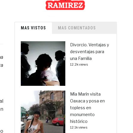
MAS VISTOS
MAS COMENTADOS
Divorcio. Ventajas y
desventajas para
ha
una Familia
ra
12.2k views
Mía Marín visita
al
Oaxaca y posa en
topless en
un
monumento
histórico
12.1k views
to