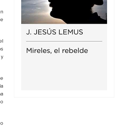
en
de
el
os
 y
ue
la
na
no
so