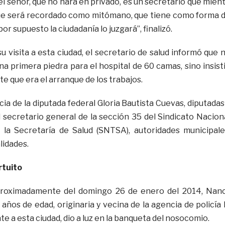
l señor, qué no hará en privado, es un secretario que mien
e será recordado como mitómano, que tiene como forma 
por supuesto la ciudadanía lo juzgará”, finalizó.
u visita a esta ciudad, el secretario de salud informó que 
a primera piedra para el hospital de 60 camas, sino insist
e que era el arranque de los trabajos.
cia de la diputada federal Gloria Bautista Cuevas, diputadas
l secretario general de la sección 35 del Sindicato Nacion
 la Secretaría de Salud (SNTSA), autoridades municipale
lidades.
rtuito
proximadamente del domingo 26 de enero del 2014, Nan
años de edad, originaria y vecina de la agencia de policía 
e a esta ciudad, dio a luz en la banqueta del nosocomio.