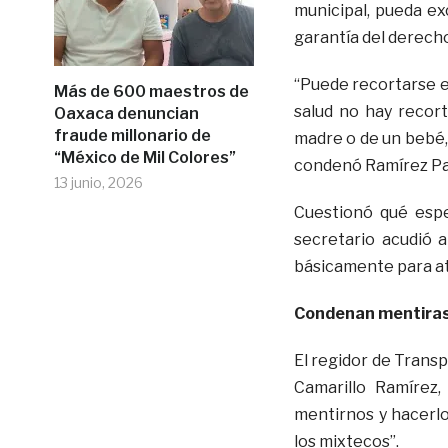
municipal, pueda ex
garantía del derecho 
“Puede recortarse e
Más de 600 maestros de
salud no hay recor
Oaxaca denuncian
fraude millonario de
madre o de un bebé,
“México de Mil Colores”
condenó Ramírez P
13 junio, 2026
Cuestionó qué espe
secretario acudió a
básicamente para ate
Condenan mentiras 
El regidor de Transp
Camarillo Ramírez,
mentirnos y hacerlo
los mixtecos”.