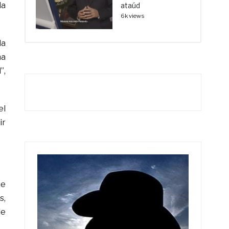
la
ataúd
6k views
la
na
”,
el
ir
ue
s,
de