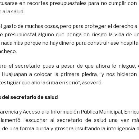
cusarse en recortes presupuestales para no cumplir con 
a la salud.
l gasto de muchas cosas, pero para proteger el derecho a 
te presupuestal alguno que ponga en riesgo la vida de u
 nada más porque no hay dinero para construir ese hospital
acheco.
ra el secretario pues a pesar de que ahora lo niegue, 
 Huajuapan a colocar la primera piedra, “y nos hicieron 
stiguar que ahora sí iba en serio”, aseveró.
del secretario de salud
arencia y Acceso a la Información Pública Municipal, Enriq
 lamentó “escuchar al secretario de salud una vez má
 de una forma burda y grosera insultando la inteligencia 