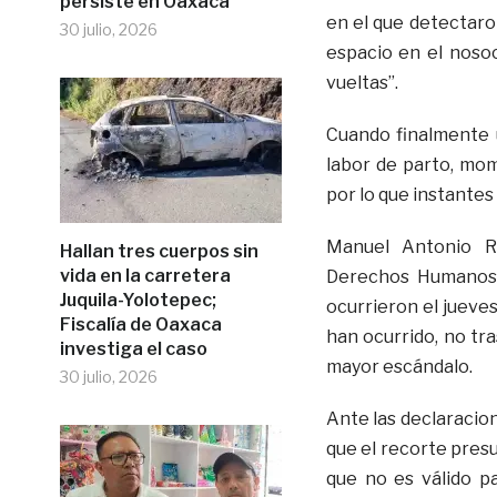
persiste en Oaxaca
en el que detectaro
30 julio, 2026
espacio en el nosoc
vueltas”.
Cuando finalmente 
labor de parto, mo
por lo que instantes 
Manuel Antonio Ra
Hallan tres cuerpos sin
vida en la carretera
Derechos Humanos 
Juquila-Yolotepec;
ocurrieron el jueve
Fiscalía de Oaxaca
han ocurrido, no tr
investiga el caso
mayor escándalo.
30 julio, 2026
Ante las declaracio
que el recorte presu
que no es válido pa