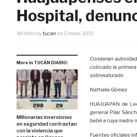
Hospital, denun
Written by
tucan
on
5 mayo, 2015
Condenan autoridade
More in TUCÁN DIARIO:
colocado la primera 
sobresaturado
Nathalie Gómez
HUAJUAPAN de León,
general Pilar Sánch
Millonarias inversiones
bebé a cuya madre no
en seguridad contrastan
con la violencia que
Fuentes oficiales i