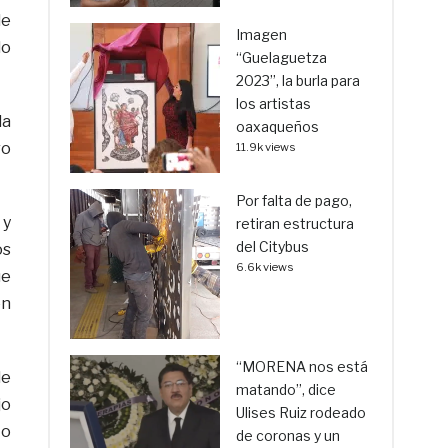
de
Imagen
do
“Guelaguetza
2023”, la burla para
los artistas
la
oaxaqueños
ro
11.9k views
Por falta de pago,
 y
retiran estructura
del Citybus
os
6.6k views
ue
en
“MORENA nos está
de
matando”, dice
jo
Ulises Ruiz rodeado
 o
de coronas y un