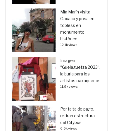
Mía Marín visita
Oaxaca y posa en
topless en
monumento
histórico
12.1k views
Imagen
“Guelaguetza 2023”,
la burla para los
artistas oaxaqueños
11.9k views
Por falta de pago,
retiran estructura
del Citybus
6.6k views