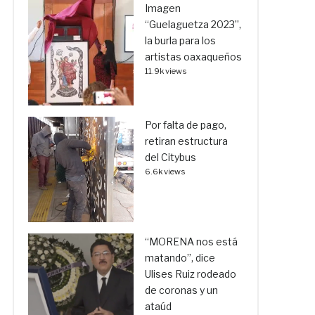
Imagen
“Guelaguetza 2023”,
la burla para los
artistas oaxaqueños
11.9k views
Por falta de pago,
retiran estructura
del Citybus
6.6k views
“MORENA nos está
matando”, dice
Ulises Ruiz rodeado
de coronas y un
ataúd