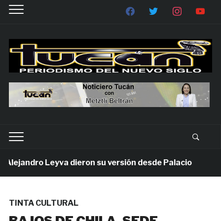
ejandro Leyva dieron su versión desde Palacio
1 se
TINTA CULTURAL
BAJOS DE CHILA, SEDE