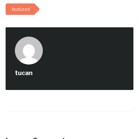
featured
tucan