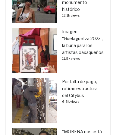
monumento
histórico
12.1k views
Imagen
“Guelaguetza 2023”,
la burla para los
artistas oaxaqueños
11.9k views
Por falta de pago,
retiran estructura
del Citybus
6.6k views
“MORENA nos está