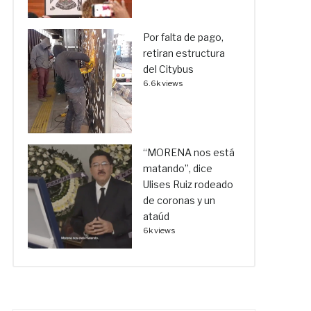
Por falta de pago,
retiran estructura
del Citybus
6.6k views
“MORENA nos está
matando”, dice
Ulises Ruiz rodeado
de coronas y un
ataúd
6k views