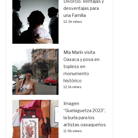
Divorcio. Ventajas y
desventajas para
una Familia
12.2k views
Mía Marín visita
Oaxaca y posa en
topless en
monumento
histórico
12.1k views
Imagen
“Guelaguetza 2023”,
la burla para los
artistas oaxaqueños
11.9k views