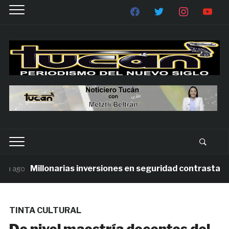
Millonarias inversiones en seguridad contrastan con
 ago
TINTA CULTURAL
De nivel maestría docentes del