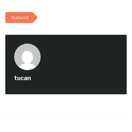
featured
tucan