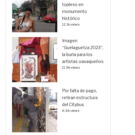
topless en
monumento
histórico
12.1k views
Imagen
“Guelaguetza 2023”,
la burla para los
artistas oaxaqueños
11.9k views
Por falta de pago,
retiran estructura
del Citybus
6.6k views