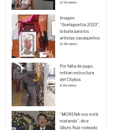
12.1k views
Imagen
“Guelaguetza 2023”,
la burla para los
artistas oaxaqueños
11.9k views
Por falta de pago,
retiran estructura
del Citybus
6.6k views
“MORENA nos está
matando”, dice
Ulises Ruiz rodeado