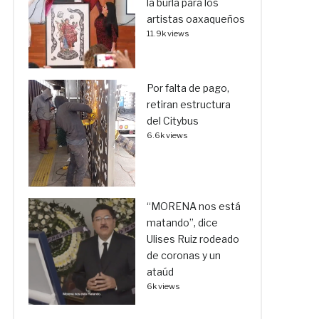
la burla para los
artistas oaxaqueños
11.9k views
Por falta de pago,
retiran estructura
del Citybus
6.6k views
“MORENA nos está
matando”, dice
Ulises Ruiz rodeado
de coronas y un
ataúd
6k views