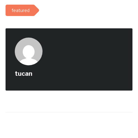
featured
tucan