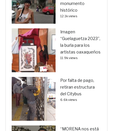
monumento
histórico
12.1k views
Imagen
“Guelaguetza 2023”,
la burla para los
artistas oaxaqueños
11.9k views
Por falta de pago,
retiran estructura
del Citybus
6.6k views
“MORENA nos está