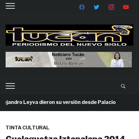
andro Leyva dieron su versión desde Palacio
1 sema
TINTA CULTURAL
Guelaguetza Iztapalapa 2014,