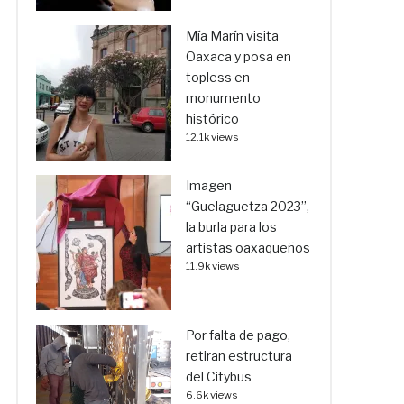
Mía Marín visita
Oaxaca y posa en
topless en
monumento
histórico
12.1k views
Imagen
“Guelaguetza 2023”,
la burla para los
artistas oaxaqueños
11.9k views
Por falta de pago,
retiran estructura
del Citybus
6.6k views