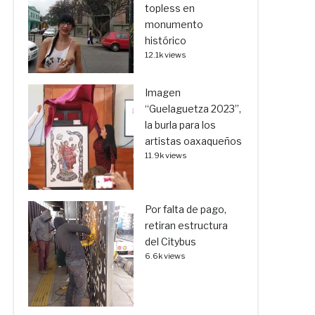
topless en
monumento
histórico
12.1k views
Imagen
“Guelaguetza 2023”,
la burla para los
artistas oaxaqueños
11.9k views
Por falta de pago,
retiran estructura
del Citybus
6.6k views