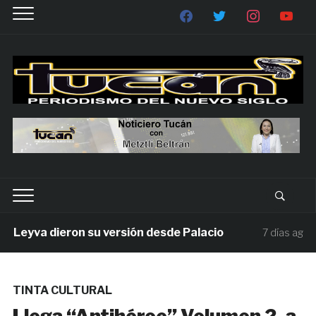
Leyva dieron su versión desde Palacio
Mi
7 días ago
TINTA CULTURAL
Llega “Antihéroe” Volumen 2, a