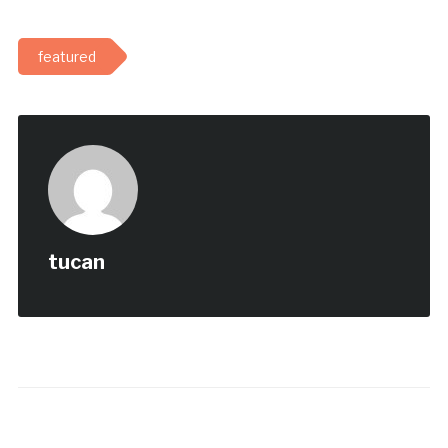
featured
tucan