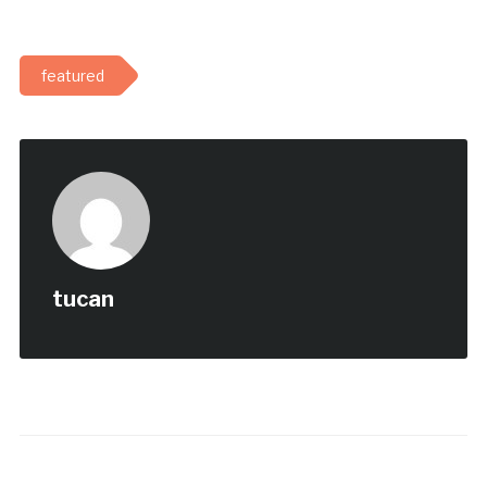
featured
tucan