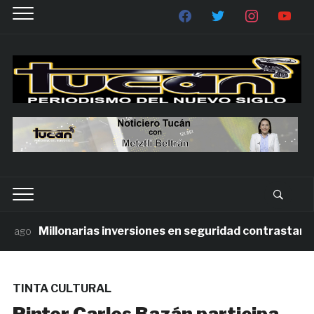
Millonarias inversiones en seguridad contrastan con 
ago
TINTA CULTURAL
Pintor Carlos Bazán participa