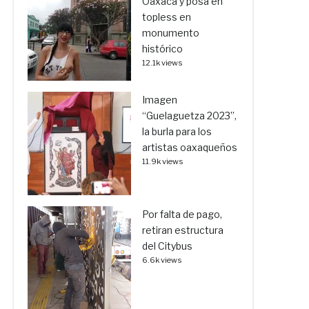
Oaxaca y posa en
topless en
monumento
histórico
12.1k views
Imagen
“Guelaguetza 2023”,
la burla para los
artistas oaxaqueños
11.9k views
Por falta de pago,
retiran estructura
del Citybus
6.6k views