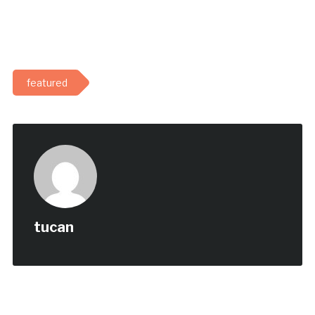
featured
tucan