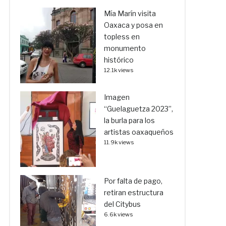
Mía Marín visita
Oaxaca y posa en
topless en
monumento
histórico
12.1k views
Imagen
“Guelaguetza 2023”,
la burla para los
artistas oaxaqueños
11.9k views
Por falta de pago,
retiran estructura
del Citybus
6.6k views