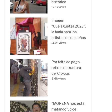
histórico
12.1k views
Imagen
“Guelaguetza 2023”,
la burla para los
artistas oaxaqueños
11.9k views
Por falta de pago,
retiran estructura
del Citybus
6.6k views
“MORENA nos está
matando”, dice