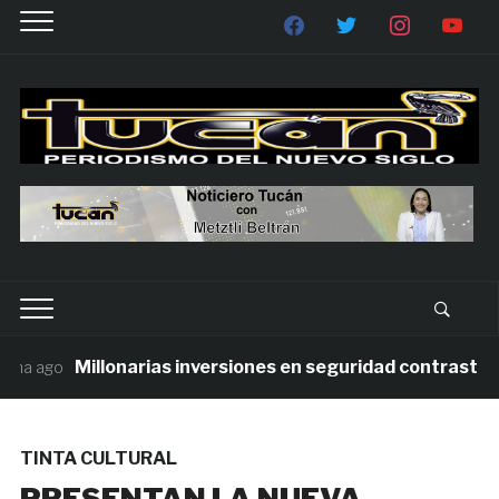
Millonarias inversiones en seguridad contrastan co
a ago
TINTA CULTURAL
PRESENTAN LA NUEVA