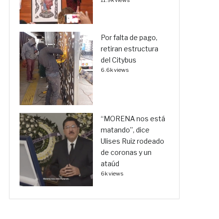
11.9k views
Por falta de pago,
retiran estructura
del Citybus
6.6k views
“MORENA nos está
matando”, dice
Ulises Ruiz rodeado
de coronas y un
ataúd
6k views