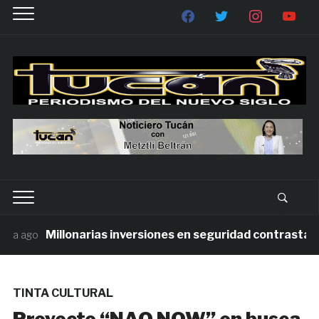
Millonarias inversiones en seguridad contrastan con
 ago
TINTA CULTURAL
Proyecto “NAO NOW” en busca