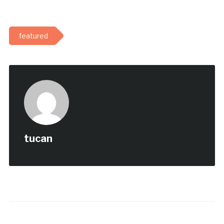
featured
tucan