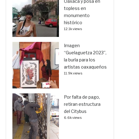
Oaxaca y posa en
topless en
monumento
histórico
12.1k views
Imagen
“Guelaguetza 2023”,
la burla para los
artistas oaxaqueños
11.9k views
Por falta de pago,
retiran estructura
del Citybus
6.6k views