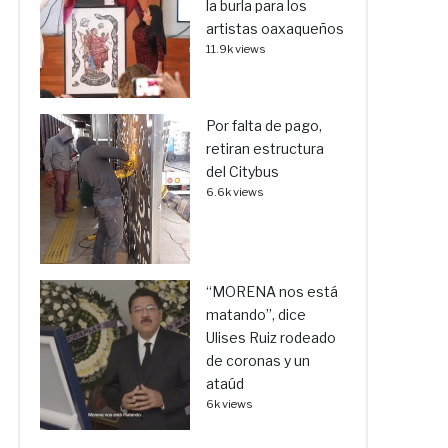
la burla para los
artistas oaxaqueños
11.9k views
Por falta de pago,
retiran estructura
del Citybus
6.6k views
“MORENA nos está
matando”, dice
Ulises Ruiz rodeado
de coronas y un
ataúd
6k views