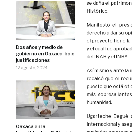
se daña el patrimoni
Histórico.
Manifestó el presi
derecho a dar su op
el proyecto tiene la
Dos años y medio de
y el cual fue aprobad
gobierno en Oaxaca, bajo
del INAH y el INBA.
justificaciones
12 agosto, 2024
Así mismo y ante la 
recalcó que el recu
puesto que está etiq
más sobresalientes
humanidad.
Ugarteche Begué d
internacional y aseg
Oaxaca en la