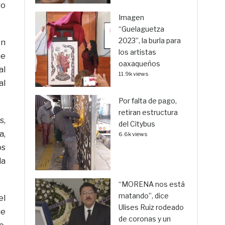
ro
Imagen
“Guelaguetza
2023”, la burla para
en
los artistas
ue
oaxaqueños
al
11.9k views
al
Por falta de pago,
retiran estructura
s,
del Citybus
a,
6.6k views
os
la
“MORENA nos está
matando”, dice
el
Ulises Ruiz rodeado
ue
de coronas y un