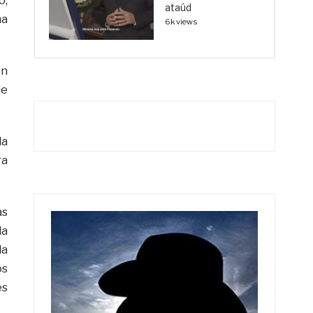
o,
ataúd
ma
6k views
en
de
la
ra
as
la
la
os
es