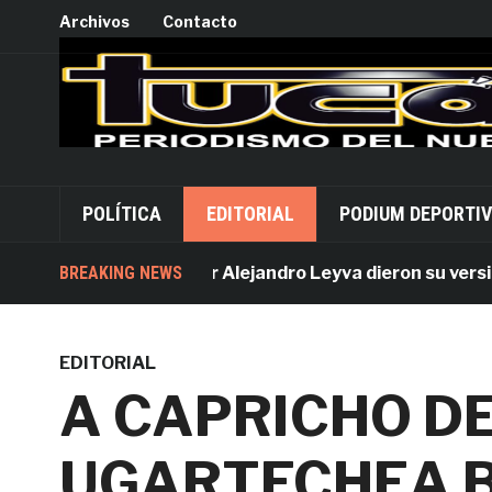
Archivos
Contacto
POLÍTICA
EDITORIAL
PODIUM DEPORTI
Acusados por Alejandro Leyva dieron su versión de
BREAKING NEWS
EDITORIAL
A CAPRICHO DE
UGARTECHEA B