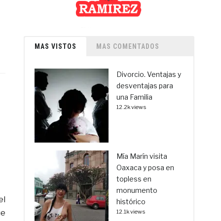
MAS VISTOS
MAS COMENTADOS
Divorcio. Ventajas y
desventajas para
una Familia
12.2k views
Mía Marín visita
Oaxaca y posa en
topless en
monumento
el
histórico
ue
12.1k views