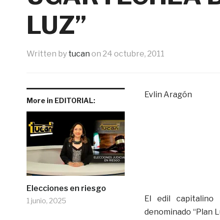
LUZ”
Written by
tucan
on
24 octubre, 2011
Evlin Aragón
More in EDITORIAL:
Elecciones en riesgo
El edil capitalin
1 junio, 2025
denominado “Plan Lu