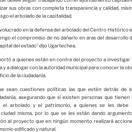
ue desee seguir trabajando con el ayuntamiento capitalin
lizar sus obras con completa transparencia y calidad, mis
sgo el arbolado de la capitalidad.
volucrado en la defensa del arbolado del Centro Histórico 
tengo el compromiso de no dañarlo en aras del desarrollo 
apital del estado” dijo Ugartechea.
xhortó a quienes están en contra del proyecto a investigar 
a y a dialogar con la autoridad municipal para conocer la ob
icio de la ciudadanía.
e sean cuestiones políticas las que estén detrás de l
dadanía, asegurando que sí existen personas que tienen 
 el arbolado y el patrimonio, a quienes se les debe 
 ciudad misma, por lo que se les están dando argument
ión al proyecto que en ningún momento realizará accion
monio edificado y natural.