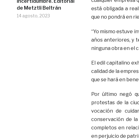
cualquier empresa q
incertidumbre. Editorial
de Metztli Beltrán
está obligada a rea
14 agosto, 2023
que no pondrá en rie
“Yo mismo estuve in
años anteriores, y 
ninguna obra en el c
El edil capitalino e
calidad de la empres
que se hará en benef
Por último negó qu
protestas de la ciu
vocación de cuidar
conservación de la
completos en relac
en perjuicio de patri