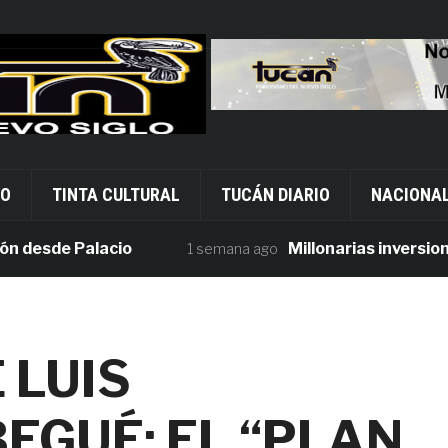
VO
TINTA CULTURAL
TUCÁN DIARIO
NACIONA
sde Palacio
Millonarias inversiones e
1 semana ago
 LUIS
EGUÉ; EL “PLAN