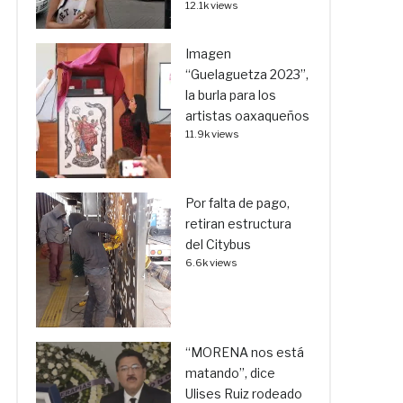
12.1k views
Imagen
“Guelaguetza 2023”,
la burla para los
artistas oaxaqueños
11.9k views
Por falta de pago,
retiran estructura
del Citybus
6.6k views
“MORENA nos está
matando”, dice
Ulises Ruiz rodeado