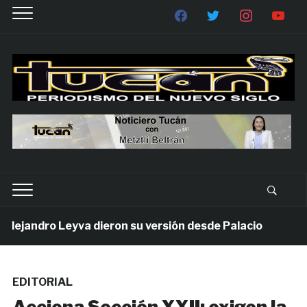
jandro Leyva dieron su versión desde Palacio
1 se
EDITORIAL
Acciona Sección XXII; exigen la