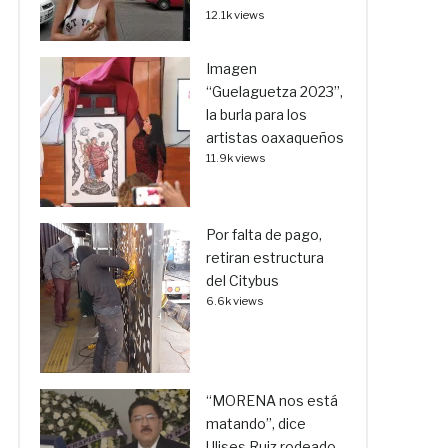
12.1k views
Imagen
“Guelaguetza 2023”,
la burla para los
artistas oaxaqueños
11.9k views
Por falta de pago,
retiran estructura
del Citybus
6.6k views
“MORENA nos está
matando”, dice
Ulises Ruiz rodeado