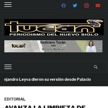
andro Leyva dieron su versión desde Palacio
1 sem
EDITORIAL
AVANZA LA LIMPIEZA DE