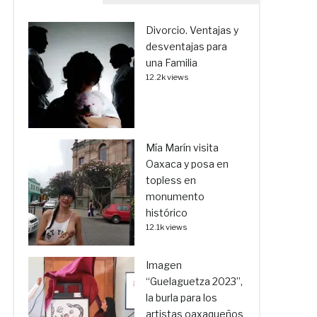
Divorcio. Ventajas y
desventajas para
una Familia
12.2k views
Mía Marín visita
Oaxaca y posa en
topless en
monumento
histórico
12.1k views
Imagen
“Guelaguetza 2023”,
la burla para los
artistas oaxaqueños