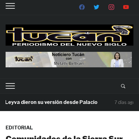
eyva dieron su versión desde Palacio
Mil
7 días ago
EDITORIAL
Comunidades de la Sierra Sur,