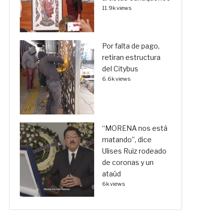
11.9k views
Por falta de pago,
retiran estructura
del Citybus
6.6k views
“MORENA nos está
matando”, dice
Ulises Ruiz rodeado
de coronas y un
ataúd
6k views