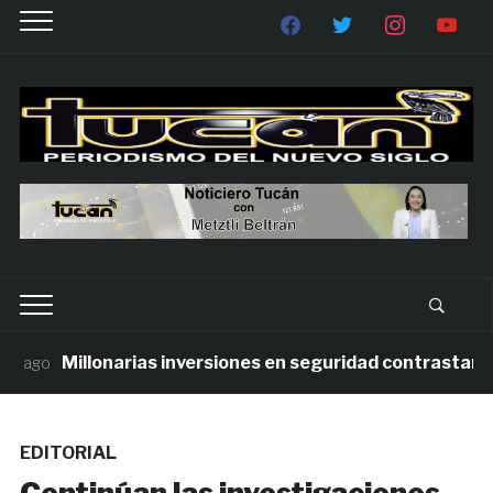
Millonarias inversiones en seguridad contrastan con 
ago
EDITORIAL
Continúan las investigaciones