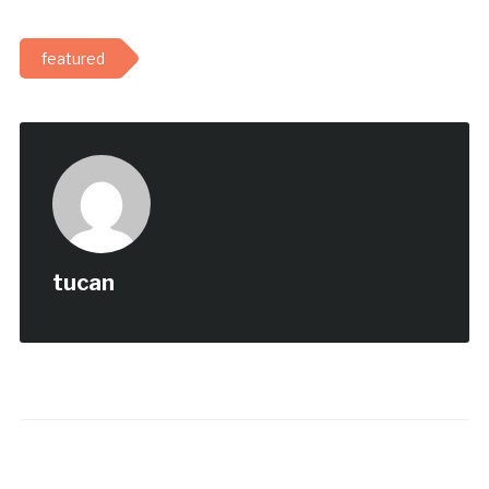
featured
tucan