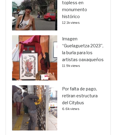
topless en
monumento
histórico
12.1k views
Imagen
“Guelaguetza 2023”,
la burla para los
artistas oaxaqueños
11.9k views
Por falta de pago,
retiran estructura
del Citybus
6.6k views