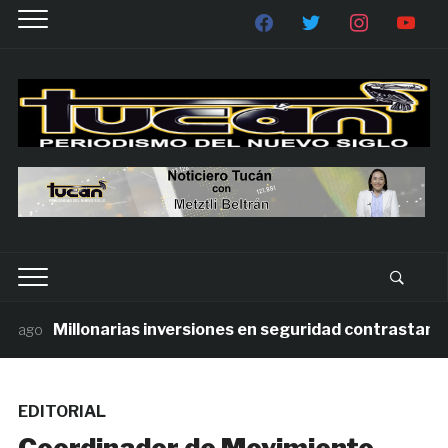
Millonarias inversiones en seguridad contrastan con 
ago
EDITORIAL
Coordinador de Movimiento