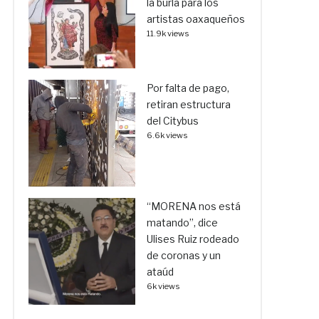
la burla para los
artistas oaxaqueños
11.9k views
Por falta de pago,
retiran estructura
del Citybus
6.6k views
“MORENA nos está
matando”, dice
Ulises Ruiz rodeado
de coronas y un
ataúd
6k views