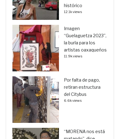
histórico
12.1k views
Imagen
“Guelaguetza 2023”,
la burla para los
artistas oaxaqueños
11.9k views
Por falta de pago,
retiran estructura
del Citybus
6.6k views
“MORENA nos está
matando”, dice