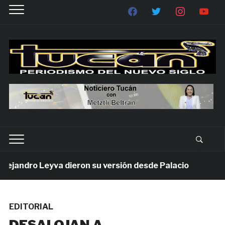
andro Leyva dieron su versión desde Palacio
1 sem
EDITORIAL
DESALOJAN A