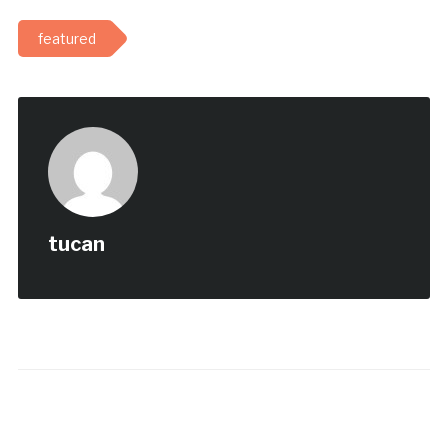
featured
tucan