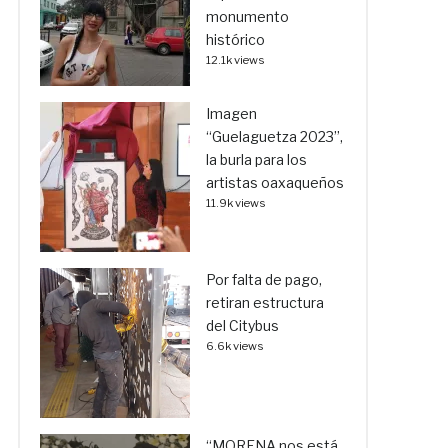
monumento
histórico
12.1k views
Imagen
“Guelaguetza 2023”,
la burla para los
artistas oaxaqueños
11.9k views
Por falta de pago,
retiran estructura
del Citybus
6.6k views
“MORENA nos está