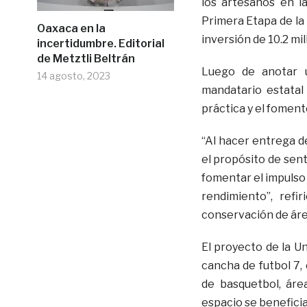
los artesanos en l
Primera Etapa de la 
Oaxaca en la
inversión de 10.2 mi
incertidumbre. Editorial
de Metztli Beltrán
Luego de anotar u
14 agosto, 2023
mandatario estatal
práctica y el foment
“Al hacer entrega de
el propósito de sent
fomentar el impulso a
rendimiento”, refi
conservación de áre
El proyecto de la U
cancha de futbol 7, 
de basquetbol, áre
espacio se beneficia