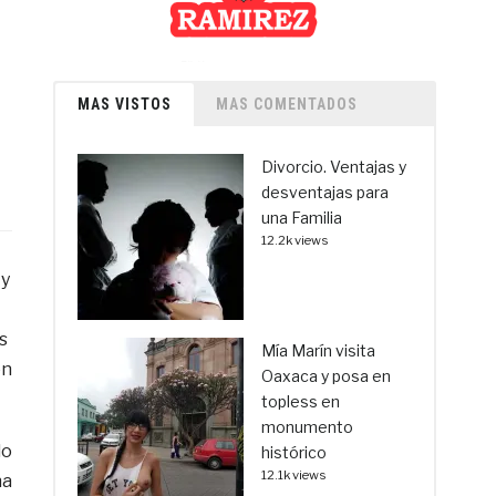
MAS VISTOS
MAS COMENTADOS
Divorcio. Ventajas y
desventajas para
una Familia
12.2k views
 y
s
Mía Marín visita
en
Oaxaca y posa en
topless en
monumento
lo
histórico
12.1k views
na