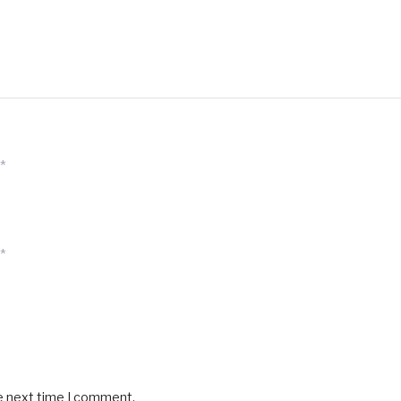
*
*
he next time I comment.