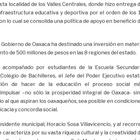
sta localidad de los Valles Centrales, donde hizo entrega 
nfraestructura educativa y deportiva por el orden de los 
on lo cual se consolida una política de apoyo en beneficio 
l Gobierno de Oaxaca ha destinado una inversión en mater
to de 500 millones de pesos en las 8 regiones del estado.
y acompañado por estudiantes de la Escuela Secundar
legio de Bachilleres, el Jefe del Poder Ejecutivo estat
ción de hacer de la educación el proceso social m
impulsar –no sólo la prosperidad integral de Oaxaca- si
lo al que aspiran los oaxaqueños, sea posible en condicion
icacia y concordia social.
idente municipal, Horacio Sosa Villavicencio, y al recorr
e caracteriza por su vasta riqueza cultural y la creatividad 