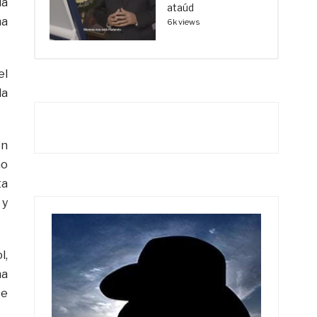
la
ataúd
na
6k views
el
la
on
mo
ta
 y
l,
ha
te