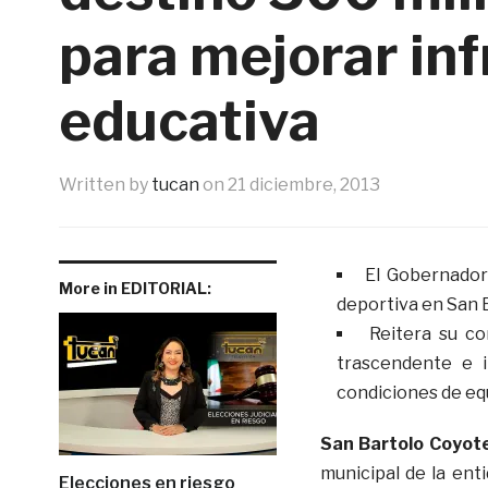
para mejorar in
educativa
Written by
tucan
on
21 diciembre, 2013
El Gobernador
More in EDITORIAL:
deportiva en San 
Reitera su co
trascendente e i
condiciones de equ
San Bartolo Coyot
municipal de la en
Elecciones en riesgo