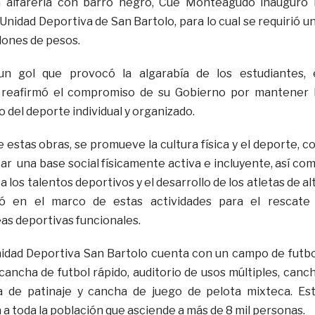
a alfarería con barro negro, Cué Monteagudo inauguró 
Unidad Deportiva de San Bartolo, para lo cual se requirió u
llones de pesos.
n gol que provocó la algarabía de los estudiantes, 
 reafirmó el compromiso de su Gobierno por mantener 
o del deporte individual y organizado.
 estas obras, se promueve la cultura física y el deporte, c
ar una base social físicamente activa e incluyente, así co
 los talentos deportivos y el desarrollo de los atletas de al
rió en el marco de estas actividades para el rescate
as deportivas funcionales.
nidad Deportiva San Bartolo cuenta con un campo de futbo
cancha de futbol rápido, auditorio de usos múltiples, canc
a de patinaje y cancha de juego de pelota mixteca. Es
 a toda la población que asciende a más de 8 mil personas.