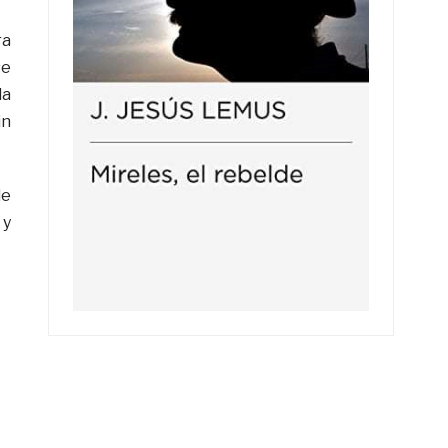
ra
se
la
in
de
 y