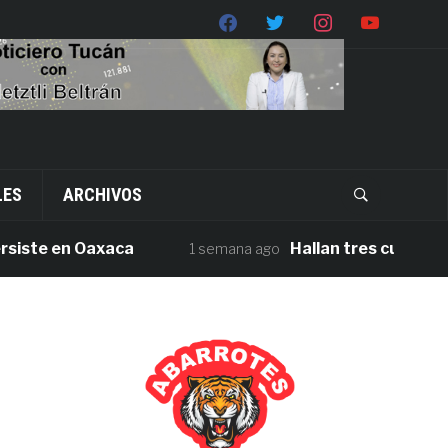
LES
ARCHIVOS
te en Oaxaca
Hallan tres cuerpos sin v
1 semana ago