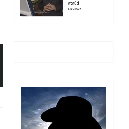
ataúd
6k views