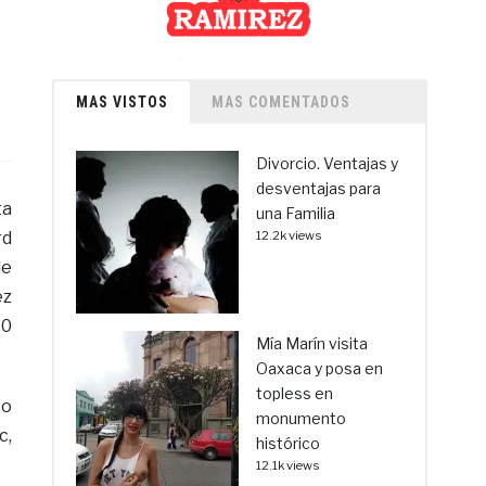
MAS VISTOS
MAS COMENTADOS
Divorcio. Ventajas y
desventajas para
ta
una Familia
rd
12.2k views
de
ez
60
Mía Marín visita
Oaxaca y posa en
topless en
co
monumento
c,
histórico
12.1k views