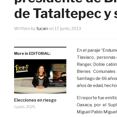
de Tataltepec y
Written by
tucan
on
17 junio, 2013
En el paraje “Endum
More in EDITORIAL:
Tlaxiaco, personas
Ranger, Doble cabin
Bienes Comunales 
Santiago de 66 años
años de edad, hecho 
El reporte fue emitid
Elecciones en riesgo
Oaxaca, por el Sup
1 junio, 2025
Miguel Pablo Miguel,