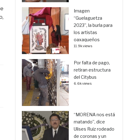
de
Imagen
o,
“Guelaguetza
2023”, la burla para
los artistas
oaxaqueños
11.9k views
Por falta de pago,
retiran estructura
del Citybus
6.6k views
“MORENA nos está
matando”, dice
Ulises Ruiz rodeado
de coronas y un