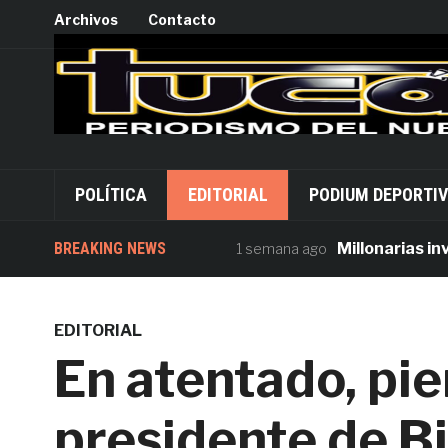
Archivos
Contacto
POLÍTICA
EDITORIAL
PODIUM DEPORTI
BREAKING NEWS
Millonarias inversi
1 semana ago
EDITORIAL
En atentado, pier
presidente de 