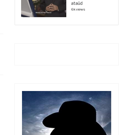
ataúd
6k views