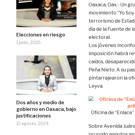
Oaxaca, Oax.- Un g
movimiento “Yo Soy 
terrorismo de Estad
día de la Fuente de 
Elecciones en riesgo
electoral.
1 junio, 2025
Los jóvenes inconfo
imposición habrá rev
caídos, desaparecido
Peña Nieto. A su pa
pintarrajearon la of
Leyva.
Dos años y medio de
gobierno en Oaxaca, bajo
Oficina de “Enlace”
justificaciones
12 agosto, 2024
Sobre Avenida Juárez
ocurrido minutos ant