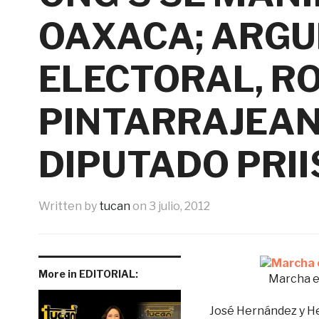
OAXACA; ARG
ELECTORAL, R
PINTARRAJEAN
DIPUTADO PRII
Written by
tucan
on
3 julio, 2012
More in EDITORIAL:
Marcha e
José Hernández y H