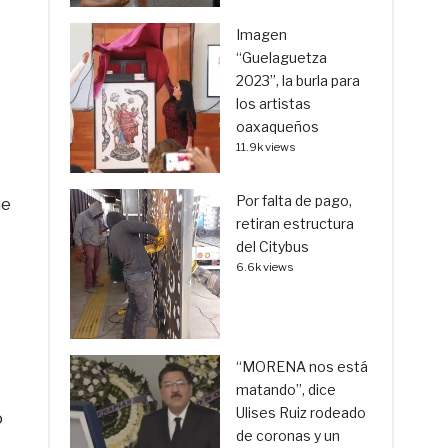
Imagen
“Guelaguetza
2023”, la burla para
los artistas
oaxaqueños
11.9k views
Por falta de pago,
ue
retiran estructura
del Citybus
6.6k views
“MORENA nos está
matando”, dice
Ulises Ruiz rodeado
o
de coronas y un