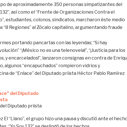
rupo de aproximadamente 350 personas simpatizantes del
132”, así como el “Frente de Organizaciones Contra el
o”, estudiantes, colonos, sindicatos, marcharon éste medio
las “8 Regiones” al Zócalo capitalino, argumentando fraude
rmes portando pancartas con las leyendas; “Si hay
olución” “¡México no es una telenovela!”, “¡Justicia para los
s, y encarcelados!”, lanzaron consignas en contra de Enriq
so, algunos “encapuchados” rompieron vidrios y
icina de “Enlace” del Diputado priista Héctor Pablo Ramírez
 del Diputado priista
 El “Llano”, el grupo hizo una pausa y discutió ante el hech
es. “Yo Soy 132” se deslindó de los hechos.