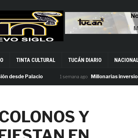
VO
TINTA CULTURAL
TUCÁN DIARIO
NACIONA
esde Palacio
Millonarias inversiones 
1 semana ago
 COLONOS Y
FIESTAN EN