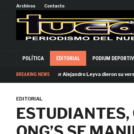
Archivos
Contacto
POLÍTICA
EDITORIAL
PODIUM DEPORTI
BREAKING NEWS
Acusados por Alejandro Leyva dieron su versión d
EDITORIAL
ESTUDIANTES,
ONG’S SE MANI