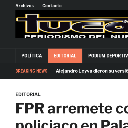
Archivos
Contacto
POLÍTICA
EDITORIAL
PODIUM DEPORTI
Acusados por Alejandro Leyva dieron su versión des
BREAKING NEWS
EDITORIAL
FPR arremete co
policiaco en Pal