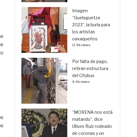
Imagen
“Guelaguetza
2023”, la burla para
los artistas
de
oaxaqueños
ue
11.9k views
lo
Por falta de pago,
retiran estructura
del Citybus
6.6k views
“MORENA nos está
os
matando”, dice
os
Ulises Ruiz rodeado
de coronas y un