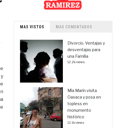
MAS VISTOS
MAS COMENTADOS
Divorcio. Ventajas y
desventajas para
una Familia
12.2k views
te
 y
de
Mía Marín visita
ón
Oaxaca y posa en
ña
topless en
de
monumento
histórico
12.1k views