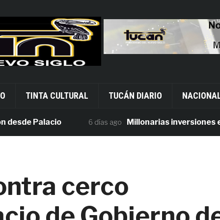
VO
TINTA CULTURAL
TUCÁN DIARIO
NACIONA
de Palacio
Millonarias inversiones en se
6 días ago
ntra cerco
acio de Gobierno d