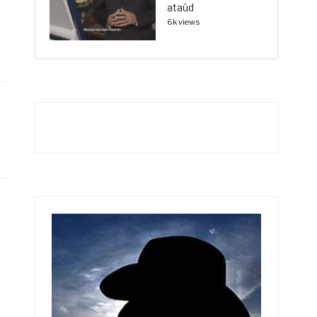
ataúd
6k views