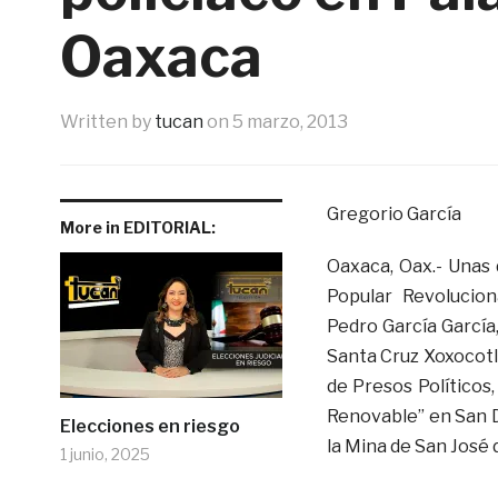
Oaxaca
Written by
tucan
on
5 marzo, 2013
Gregorio García
More in EDITORIAL:
Oaxaca, Oax.- Unas
Popular Revolucio
Pedro García García
Santa Cruz Xoxocotlá
de Presos Políticos
Renovable” en San Di
Elecciones en riesgo
la Mina de San José
1 junio, 2025