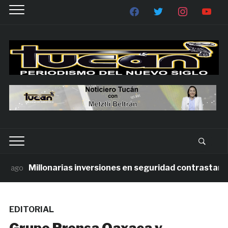
Millonarias inversiones en seguridad contrastan con
 ago
EDITORIAL
Grupo Prensa Oaxaca y