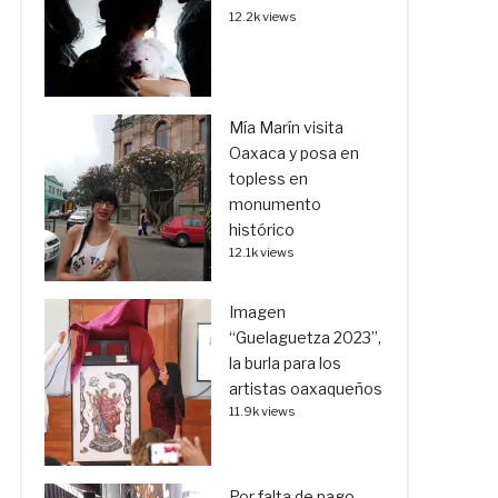
12.2k views
Mía Marín visita
Oaxaca y posa en
topless en
monumento
histórico
12.1k views
Imagen
“Guelaguetza 2023”,
la burla para los
artistas oaxaqueños
11.9k views
Por falta de pago,