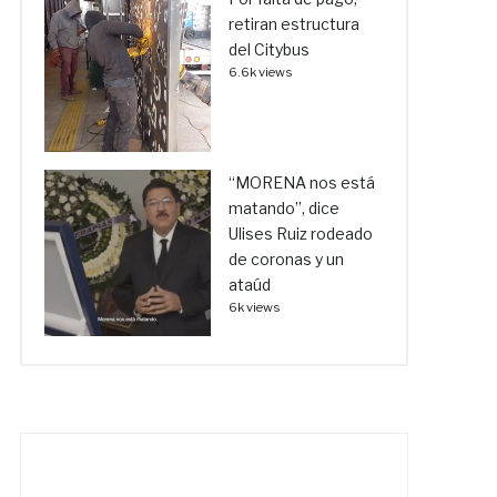
retiran estructura
del Citybus
6.6k views
“MORENA nos está
matando”, dice
Ulises Ruiz rodeado
de coronas y un
ataúd
6k views