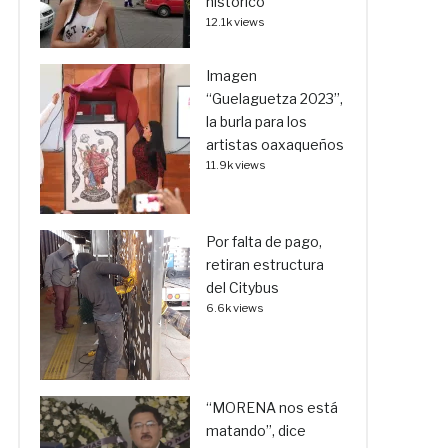
histórico
12.1k views
Imagen
“Guelaguetza 2023”,
la burla para los
artistas oaxaqueños
11.9k views
Por falta de pago,
retiran estructura
del Citybus
6.6k views
“MORENA nos está
matando”, dice