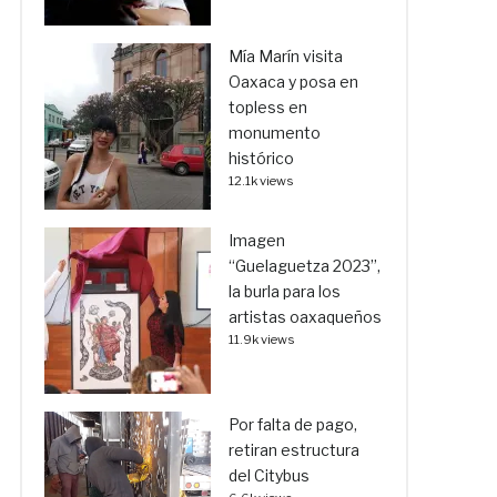
Mía Marín visita
Oaxaca y posa en
topless en
monumento
histórico
12.1k views
Imagen
“Guelaguetza 2023”,
la burla para los
artistas oaxaqueños
11.9k views
Por falta de pago,
retiran estructura
del Citybus