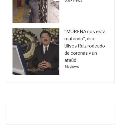
6.6k views
“MORENA nos está
matando”, dice
Ulises Ruiz rodeado
de coronas y un
ataúd
6k views