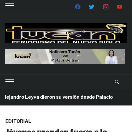
jandro Leyva dieron su versión desde Palacio
7 día
EDITORIAL
Jóvenes prenden fuego a la