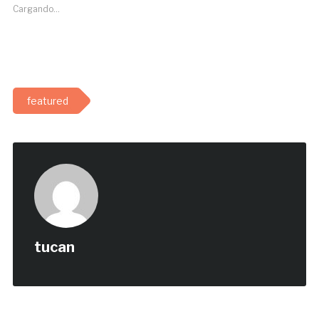
Cargando...
featured
tucan