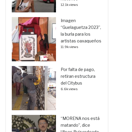
12.1k views
Imagen
“Guelaguetza 2023”,
la burla para los
artistas oaxaqueños
11.9k views
Por falta de pago,
retiran estructura
del Citybus
6.6k views
“MORENA nos está
matando”, dice
Ulises Ruiz rodeado