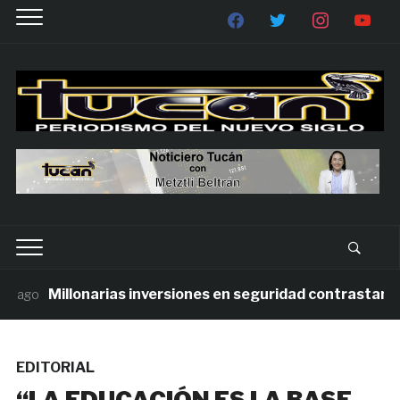
Millonarias inversiones en seguridad contrastan con 
 ago
EDITORIAL
“LA EDUCACIÓN ES LA BASE