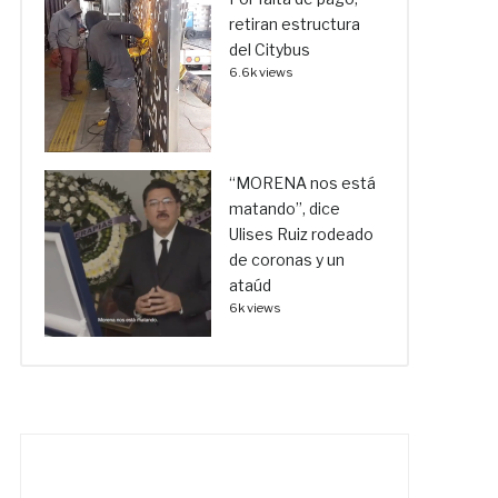
retiran estructura
del Citybus
6.6k views
“MORENA nos está
matando”, dice
Ulises Ruiz rodeado
de coronas y un
ataúd
6k views