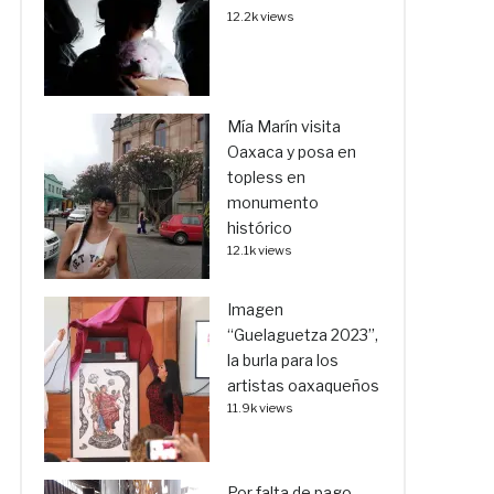
12.2k views
Mía Marín visita
Oaxaca y posa en
topless en
monumento
histórico
12.1k views
Imagen
“Guelaguetza 2023”,
la burla para los
artistas oaxaqueños
11.9k views
Por falta de pago,