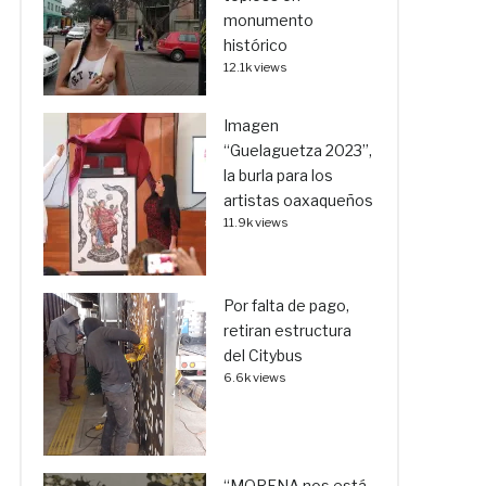
monumento
histórico
12.1k views
Imagen
“Guelaguetza 2023”,
la burla para los
artistas oaxaqueños
11.9k views
Por falta de pago,
retiran estructura
del Citybus
6.6k views
“MORENA nos está