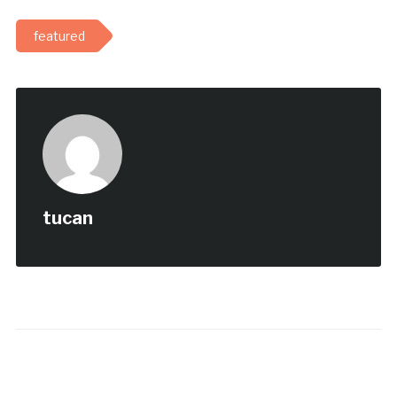
featured
tucan