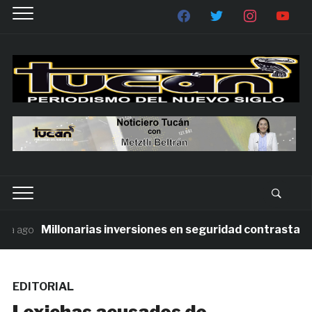
Millonarias inversiones en seguridad contrastan con
 ago
EDITORIAL
Loxichas acusados de