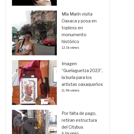
Mía Marín visita
Oaxaca y posa en
topless en
monumento
histórico
12.1k views
Imagen
“Guelaguetza 2023”,
la burla para los
artistas oaxaqueños
11.9k views
Por falta de pago,
retiran estructura
del Citybus
6.6k views