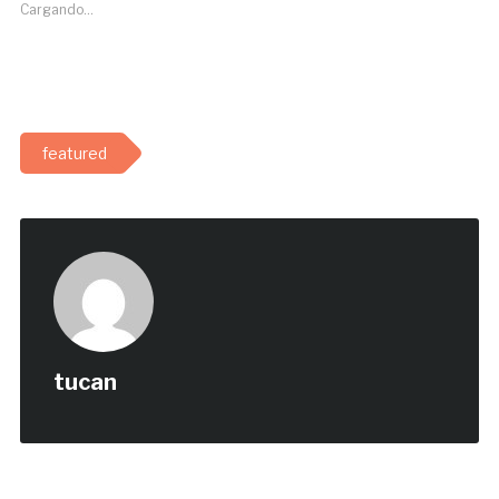
Cargando...
featured
tucan