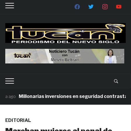
Millonarias inversiones en seguridad contrastan con
a ago
EDITORIAL
Marchan mujeres al penal de