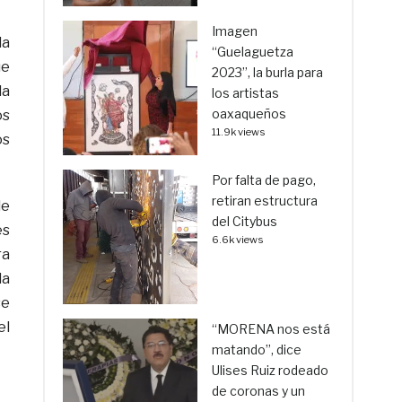
Imagen
da
“Guelaguetza
ue
2023”, la burla para
la
los artistas
oaxaqueños
os
11.9k views
os
Por falta de pago,
retiran estructura
de
del Citybus
es
6.6k views
ra
la
se
el
“MORENA nos está
matando”, dice
Ulises Ruiz rodeado
de coronas y un