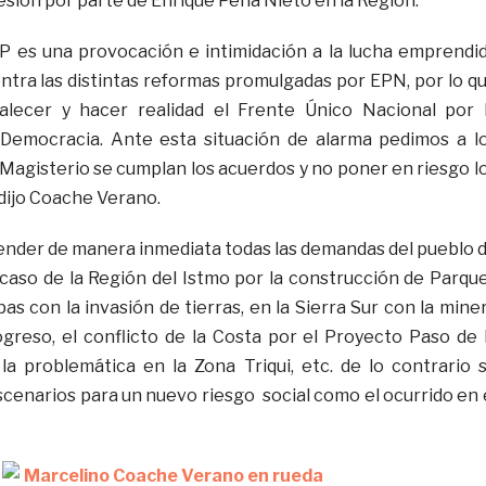
esión por parte de Enrique Peña Nieto en la Región.
FP es una provocación e intimidación a la lucha emprendi
ontra las distintas reformas promulgadas por EPN, por lo q
alecer y hacer realidad el Frente Único Nacional por 
y Democracia. Ante esta situación de alarma pedimos a l
Magisterio se cumplan los acuerdos y no poner en riesgo l
 dijo Coache Verano.
tender de manera inmediata todas las demandas del pueblo 
caso de la Región del Istmo por la construcción de Parqu
pas con la invasión de tierras, en la Sierra Sur con la mine
greso, el conflicto de la Costa por el Proyecto Paso de 
la problemática en la Zona Triqui, etc. de lo contrario 
scenarios para un nuevo riesgo social como el ocurrido en 