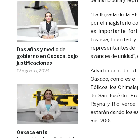
de mano dura y repr
“La llegada de la P
por el magisterio c
es importante fort
Justicia, Libertad 
representantes del 
Dos años y medio de
gobierno en Oaxaca, bajo
avances de unidad”,
justificaciones
Advirtió, se debe a
12 agosto, 2024
Oaxaca, como es el 
Eólicos, los Chimala
de San José del Pro
Reyna y Rio verde, 
estarán dando los e
año 2006.
Oaxaca en la