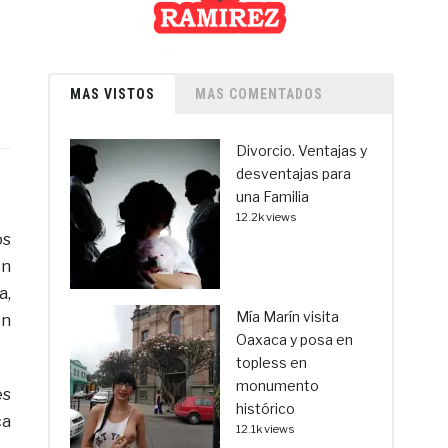
MAS VISTOS
MAS COMENTADOS
Divorcio. Ventajas y
desventajas para
una Familia
12.2k views
os
ón
a,
Mía Marín visita
en
Oaxaca y posa en
topless en
monumento
es
histórico
ca
12.1k views