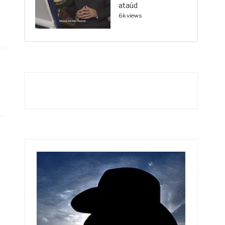
ataúd
6k views