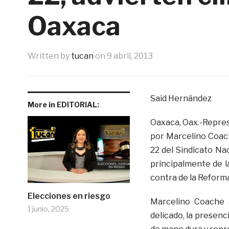
Oaxaca
Written by
tucan
on
9 abril, 2013
Said Hernández
More in EDITORIAL:
Oaxaca, Oax.-Repres
por Marcelino Coach
22 del Sindicato Na
principalmente de l
contra de la Reforma
Elecciones en riesgo
Marcelino Coache a
1 junio, 2025
delicado, la presenc