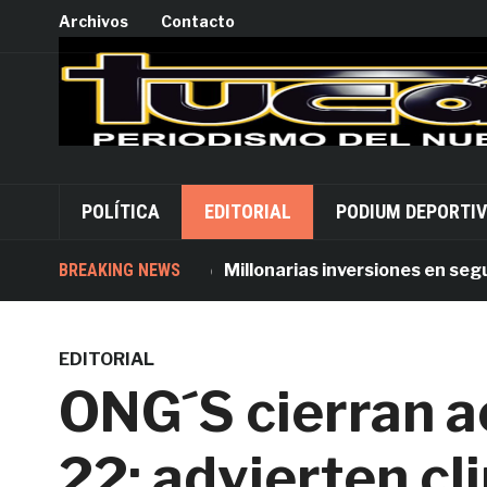
Archivos
Contacto
POLÍTICA
EDITORIAL
PODIUM DEPORTI
BREAKING NEWS
Millonarias inversiones en segurida
EDITORIAL
ONG´S cierran a
22; advierten cl