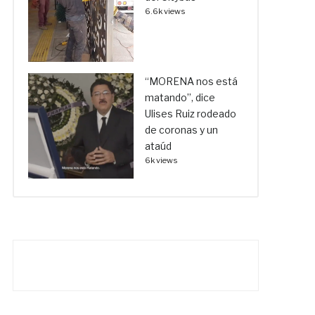
6.6k views
“MORENA nos está
matando”, dice
Ulises Ruiz rodeado
de coronas y un
ataúd
6k views