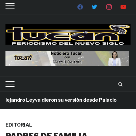
jandro Leyva dieron su versión desde Palacio
6 día
EDITORIAL
PADRES DE FAMILIA