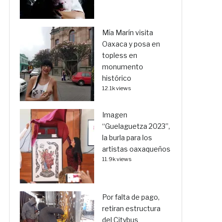
Mía Marín visita
Oaxaca y posa en
topless en
monumento
histórico
12.1k views
Imagen
“Guelaguetza 2023”,
la burla para los
artistas oaxaqueños
11.9k views
Por falta de pago,
retiran estructura
del Citybus