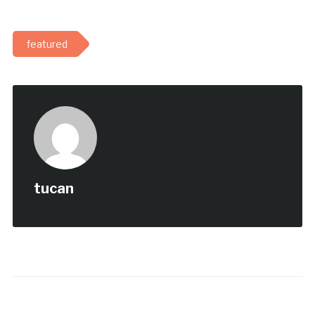
featured
tucan