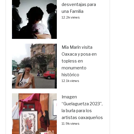
desventajas para
una Familia
12.2k views
Mía Marín visita
Oaxaca y posa en
topless en
monumento
histórico
12.1k views
Imagen
“Guelaguetza 2023”,
la burla para los
artistas oaxaqueños
11.9k views