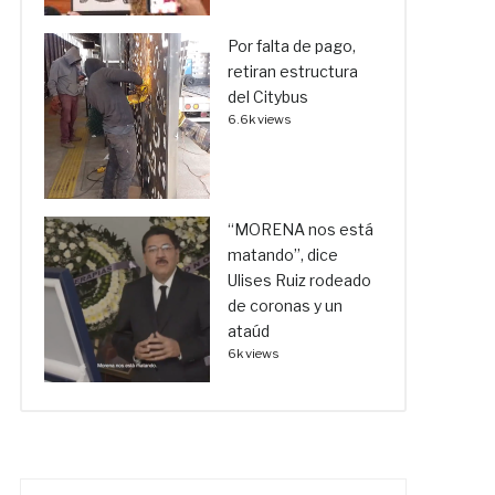
Por falta de pago,
retiran estructura
del Citybus
6.6k views
“MORENA nos está
matando”, dice
Ulises Ruiz rodeado
de coronas y un
ataúd
6k views