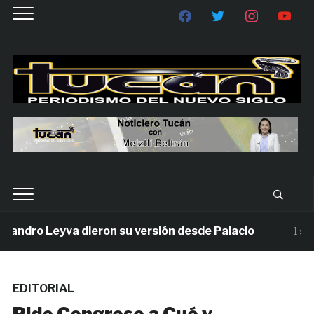
dro Leyva dieron su versión desde Palacio
1 semana
EDITORIAL
Pide Congreso a Cué y