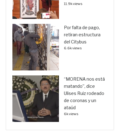
11.9k views
Por falta de pago,
retiran estructura
del Citybus
6.6k views
“MORENA nos está
matando”, dice
Ulises Ruiz rodeado
de coronas y un
ataúd
6k views