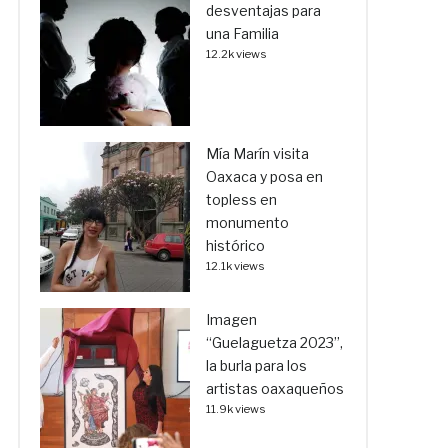
desventajas para
una Familia
12.2k views
Mía Marín visita
Oaxaca y posa en
topless en
monumento
histórico
12.1k views
Imagen
“Guelaguetza 2023”,
la burla para los
artistas oaxaqueños
11.9k views