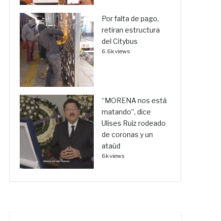
Por falta de pago,
retiran estructura
del Citybus
6.6k views
“MORENA nos está
matando”, dice
Ulises Ruiz rodeado
de coronas y un
ataúd
6k views