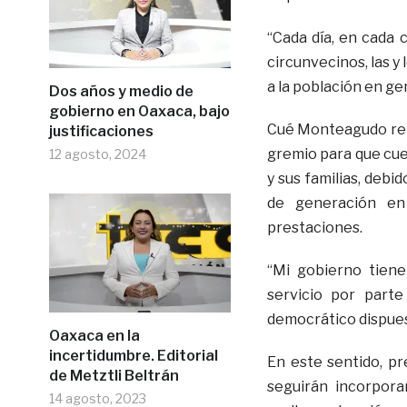
“Cada día, en cada c
circunvecinos, las y
a la población en g
Dos años y medio de
gobierno en Oaxaca, bajo
Cué Monteagudo reit
justificaciones
gremio para que cue
12 agosto, 2024
y sus familias, debi
de generación en
prestaciones.
“Mi gobierno tiene
servicio por parte
democrático dispuest
Oaxaca en la
incertidumbre. Editorial
En este sentido, pr
de Metztli Beltrán
seguirán incorpora
14 agosto, 2023