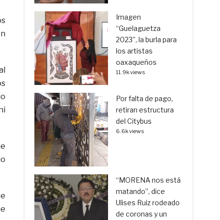
Imagen
os
“Guelaguetza
ón
2023”, la burla para
los artistas
oaxaqueños
al
11.9k views
os
jo
Por falta de pago,
ni
retiran estructura
del Citybus
6.6k views
de
do
“MORENA nos está
matando”, dice
se
Ulises Ruiz rodeado
ue
de coronas y un