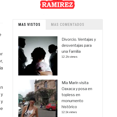
MAS VISTOS
MAS COMENTADOS
e
Divorcio. Ventajas y
desventajas para
una Familia
or
12.2k views
r,
la
Mía Marín visita
on
Oaxaca y posa en
 y
topless en
monumento
 y
histórico
re
12.1k views