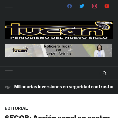
Millonarias inversiones en seguridad contrastan con 
ago
EDITORIAL
SEGOB: Acción penal en contra