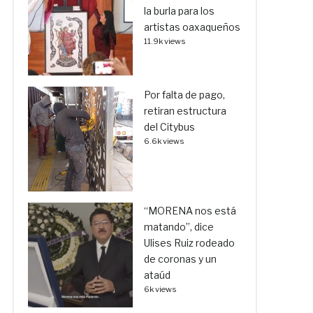
la burla para los
artistas oaxaqueños
11.9k views
Por falta de pago,
retiran estructura
del Citybus
6.6k views
“MORENA nos está
matando”, dice
Ulises Ruiz rodeado
de coronas y un
ataúd
6k views