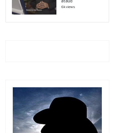
ataúd
6k views