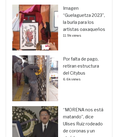
Imagen
“Guelaguetza 2023”,
la burla para los
artistas oaxaqueños
11.9k views
Por falta de pago,
retiran estructura
del Citybus
6.6k views
“MORENA nos está
matando”, dice
Ulises Ruiz rodeado
de coronas y un