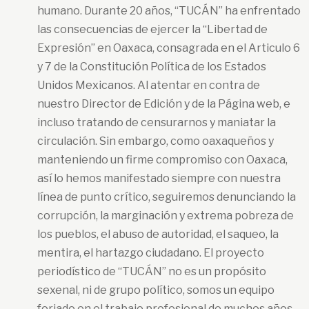
humano. Durante 20 años, “TUCÁN” ha enfrentado
las consecuencias de ejercer la “Libertad de
Expresión” en Oaxaca, consagrada en el Articulo 6
y 7 de la Constitución Política de los Estados
Unidos Mexicanos. Al atentar en contra de
nuestro Director de Edición y de la Página web, e
incluso tratando de censurarnos y maniatar la
circulación. Sin embargo, como oaxaqueños y
manteniendo un firme compromiso con Oaxaca,
así lo hemos manifestado siempre con nuestra
línea de punto crítico, seguiremos denunciando la
corrupción, la marginación y extrema pobreza de
los pueblos, el abuso de autoridad, el saqueo, la
mentira, el hartazgo ciudadano. El proyecto
periodístico de “TUCÁN” no es un propósito
sexenal, ni de grupo político, somos un equipo
forjado en el trabajo profesional de muchos años.