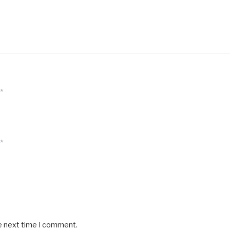
*
*
he next time I comment.