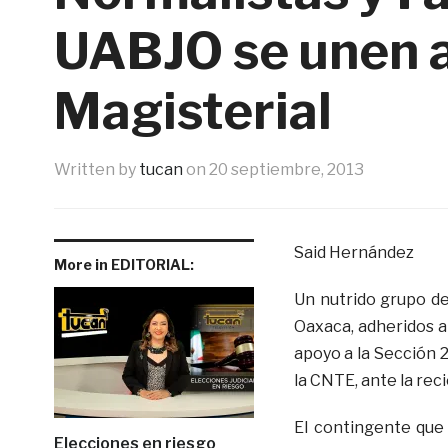
UABJO se unen a
Magisterial
Written by
tucan
on
20 septiembre, 2013
Said Hernández
More in EDITORIAL:
Un nutrido grupo de
Oaxaca, adheridos al
apoyo a la Sección 2
la CNTE, ante la re
El contingente que 
Elecciones en riesgo