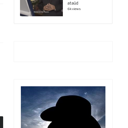
ataúd
6k views