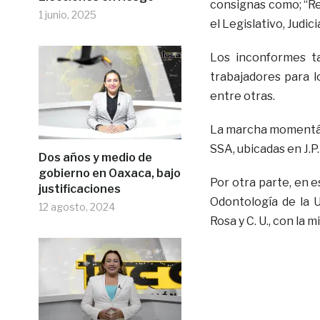
consignas como; “Re
1 junio, 2025
el Legislativo, Judici
Los inconformes t
trabajadores para l
entre otras.
La marcha momentáne
SSA, ubicadas en J.P.
Dos años y medio de
gobierno en Oaxaca, bajo
Por otra parte, en 
justificaciones
Odontología de la 
12 agosto, 2024
Rosa y C. U., con la m