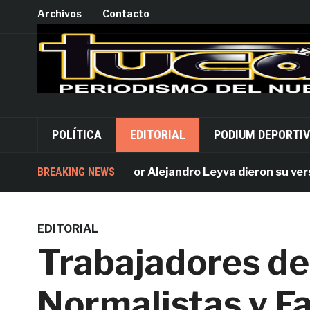
Archivos
Contacto
POLÍTICA
EDITORIAL
PODIUM DEPORTI
BREAKING NEWS
Acusados por Alejandro Leyva dieron su versión 
EDITORIAL
Trabajadores de
Normalistas y Fa