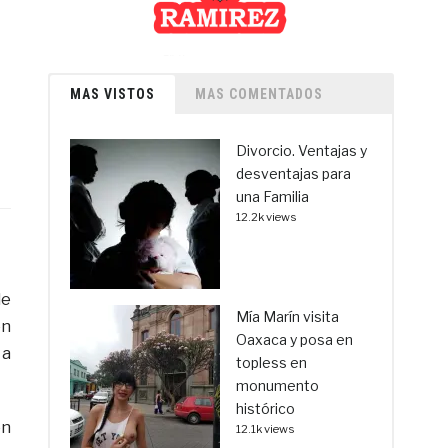
MAS VISTOS
MAS COMENTADOS
Divorcio. Ventajas y
desventajas para
una Familia
12.2k views
de
Mía Marín visita
en
Oaxaca y posa en
 a
topless en
monumento
histórico
on
12.1k views