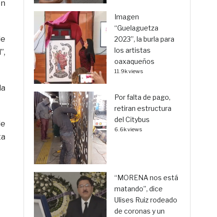
en
Imagen
“Guelaguetza
de
2023”, la burla para
los artistas
”,
oaxaqueños
11.9k views
la
Por falta de pago,
retiran estructura
del Citybus
de
6.6k views
ta
“MORENA nos está
matando”, dice
Ulises Ruiz rodeado
de coronas y un