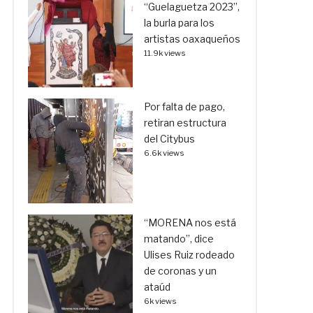
“Guelaguetza 2023”,
la burla para los
artistas oaxaqueños
11.9k views
Por falta de pago,
retiran estructura
del Citybus
6.6k views
“MORENA nos está
matando”, dice
Ulises Ruiz rodeado
de coronas y un
ataúd
6k views